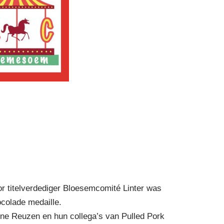
or titelverdediger Bloesemcomité Linter was
ocolade medaille.
ine Reuzen en hun collega’s van Pulled Pork