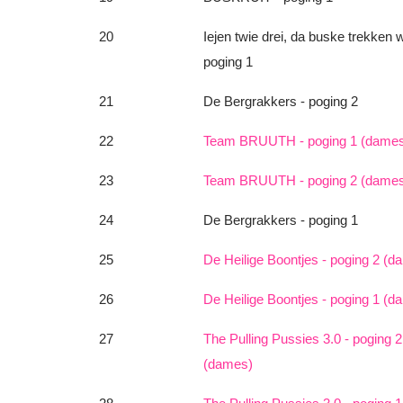
20
Iejen twie drei, da buske trekken wi
poging 1
21
De Bergrakkers - poging 2
22
Team BRUUTH - poging 1 (dame
23
Team BRUUTH - poging 2 (dame
24
De Bergrakkers - poging 1
25
De Heilige Boontjes - poging 2 (d
26
De Heilige Boontjes - poging 1 (d
27
The Pulling Pussies 3.0 - poging 2
(dames)