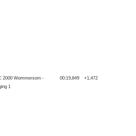
 2000 Wommersom -
00:19,849
+1,472
ging 1