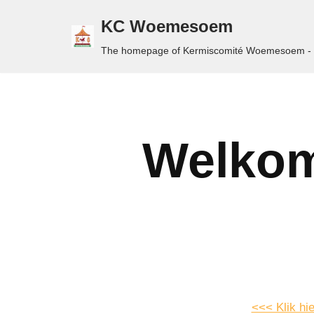
KC Woemesoem
Ga
The homepage of Kermiscomité Woemesoem 
naar
de
inhoud
Welkom
<<< Klik hi