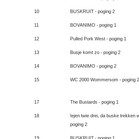
10
BUSKRUIT - poging 2
11
BOVANIMO - poging 1
12
Pulled Pork West - poging 1
13
Busje komt zo - poging 2
14
BOVANIMO - poging 2
15
WC 2000 Wommersom - poging 
17
The Bustards - poging 1
18
Iejen twie drei, da buske trekken wi
poging 2
19
BUSKRUIT - poging 1