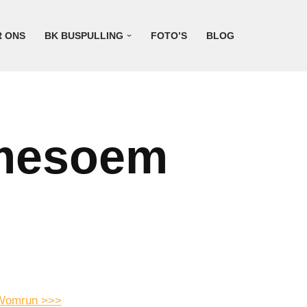
R ONS
BK BUSPULLING
FOTO’S
BLOG
emesoem
e Womrun >>>